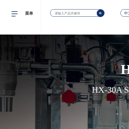
菜单
中
HX-30A 