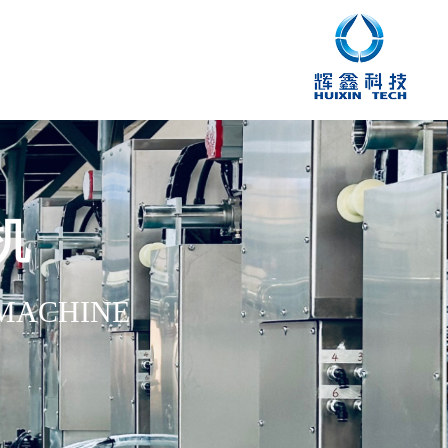
机
 MACHINE